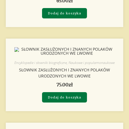
65.00
zł
Dodaj do koszyka
Encyklopedie i słowniki biograficzne
,
Naukowe i popularnonaukowe
SŁOWNIK ZASŁUŻONYCH I ZNANYCH POLAKÓW
URODZONYCH WE LWOWIE
75.00
zł
Dodaj do koszyka