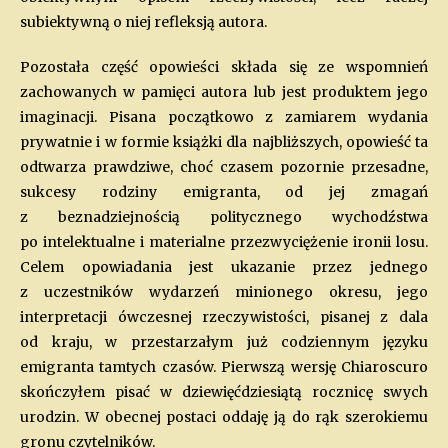
subiektywną o niej refleksją autora.
Pozostała część opowieści składa się ze wspomnień
zachowanych w pamięci autora lub jest produktem jego
imaginacji. Pisana początkowo z zamiarem wydania
prywatnie i w formie książki dla najbliższych, opowieść ta
odtwarza prawdziwe, choć czasem pozornie przesadne,
sukcesy rodziny emigranta, od jej zmagań
z beznadziejnością politycznego wychodźstwa
po intelektualne i materialne przezwyciężenie ironii losu.
Celem opowiadania jest ukazanie przez jednego
z uczestników wydarzeń minionego okresu, jego
interpretacji ówczesnej rzeczywistości, pisanej z dala
od kraju, w przestarzałym już codziennym języku
emigranta tamtych czasów. Pierwszą wersję Chiaroscuro
skończyłem pisać w dziewięćdziesiątą rocznicę swych
urodzin. W obecnej postaci oddaję ją do rąk szerokiemu
gronu czytelników.