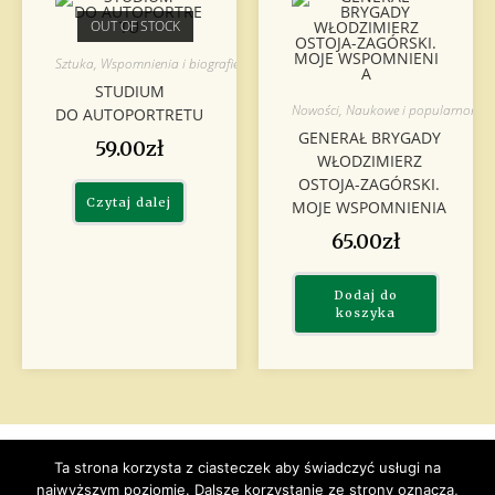
OUT OF STOCK
Sztuka
,
Wspomnienia i biografie
STUDIUM
Nowości
,
Naukowe i popularnona
DO AUTOPORTRETU
GENERAŁ BRYGADY
59.00
zł
WŁODZIMIERZ
OSTOJA-ZAGÓRSKI.
Czytaj dalej
MOJE WSPOMNIENIA
65.00
zł
Dodaj do
koszyka
Ta strona korzysta z ciasteczek aby świadczyć usługi na
Copyright © 2019 by Oficyna Wydawnicza Kucharski. All rights
reserved.
najwyższym poziomie. Dalsze korzystanie ze strony oznacza,