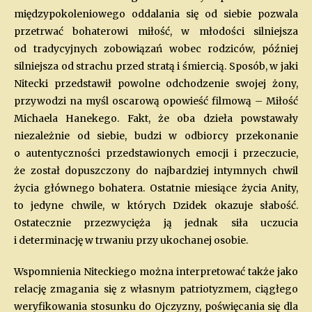
międzypokoleniowego oddalania się od siebie pozwala
przetrwać bohaterowi miłość, w młodości silniejsza
od tradycyjnych zobowiązań wobec rodziców, później
silniejsza od strachu przed stratą i śmiercią. Sposób, w jaki
Nitecki przedstawił powolne odchodzenie swojej żony,
przywodzi na myśl oscarową opowieść filmową – Miłość
Michaela Hanekego. Fakt, że oba dzieła powstawały
niezależnie od siebie, budzi w odbiorcy przekonanie
o autentyczności przedstawionych emocji i przeczucie,
że został dopuszczony do najbardziej intymnych chwil
życia głównego bohatera. Ostatnie miesiące życia Anity,
to jedyne chwile, w których Dzidek okazuje słabość.
Ostatecznie przezwycięża ją jednak siła uczucia
i determinację w trwaniu przy ukochanej osobie.
Wspomnienia Niteckiego można interpretować także jako
relację zmagania się z własnym patriotyzmem, ciągłego
weryfikowania stosunku do Ojczyzny, poświęcania się dla