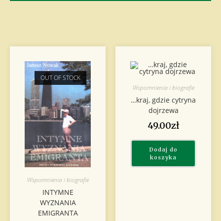
OUT OF STOCK
Wspomnienia i biografie
…kraj, gdzie cytryna
dojrzewa
49.00
zł
Dodaj do
koszyka
Wspomnienia i biografie
INTYMNE
WYZNANIA
EMIGRANTA