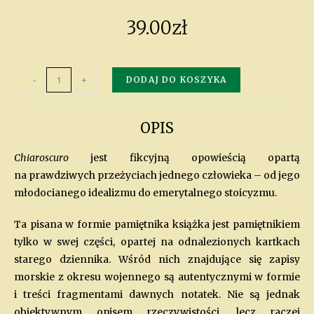
39.00
zł
-
+
DODAJ DO KOSZYKA
OPIS
Chiaroscuro
jest fikcyjną opowieścią opartą
na prawdziwych przeżyciach jednego człowieka – od jego
młodocianego idealizmu do emerytalnego stoicyzmu.
Ta pisana w formie pamiętnika książka jest pamiętnikiem
tylko w swej części, opartej na odnalezionych kartkach
starego dziennika. Wśród nich znajdujące się zapisy
morskie z okresu wojennego są autentycznymi w formie
i treści fragmentami dawnych notatek. Nie są jednak
obiektywnym opisem rzeczywistości, lecz raczej