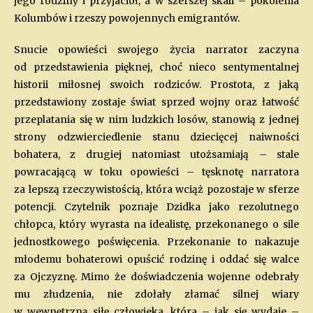
jego rodziny i przyjaciół, a w szerszej skali – pokolenia
Kolumbów i rzeszy powojennych emigrantów.
Snucie opowieści swojego życia narrator zaczyna
od przedstawienia pięknej, choć nieco sentymentalnej
historii miłosnej swoich rodziców. Prostota, z jaką
przedstawiony zostaje świat sprzed wojny oraz łatwość
przeplatania się w nim ludzkich losów, stanowią z jednej
strony odzwierciedlenie stanu dziecięcej naiwności
bohatera, z drugiej natomiast utożsamiają – stale
powracającą w toku opowieści – tęsknotę narratora
za lepszą rzeczywistością, która wciąż pozostaje w sferze
potencji. Czytelnik poznaje Dzidka jako rezolutnego
chłopca, który wyrasta na idealistę, przekonanego o sile
jednostkowego poświęcenia. Przekonanie to nakazuje
młodemu bohaterowi opuścić rodzinę i oddać się walce
za Ojczyznę. Mimo że doświadczenia wojenne odebrały
mu złudzenia, nie zdołały złamać silnej wiary
w wewnętrzną siłę człowieka, która – jak się wydaje –