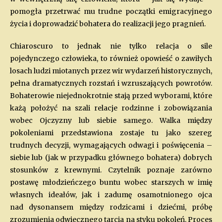
pomogła przetrwać mu trudne początki emigracyjnego
życia i doprowadzić bohatera do realizacji jego pragnień.
Chiaroscuro to jednak nie tylko relacja o sile
pojedynczego człowieka, to również opowieść o zawiłych
losach ludzi miotanych przez wir wydarzeń historycznych,
pełna dramatycznych rozstań i wzruszających powrotów.
Bohaterowie niejednokrotnie stają przed wyborami, które
każą położyć na szali relacje rodzinne i zobowiązania
wobec Ojczyzny lub siebie samego. Walka między
pokoleniami przedstawiona zostaje tu jako szereg
trudnych decyzji, wymagających odwagi i poświęcenia –
siebie lub (jak w przypadku głównego bohatera) dobrych
stosunków z krewnymi. Czytelnik poznaje zarówno
postawę młodzieńczego buntu wobec starszych w imię
własnych ideałów, jak i zadumę osamotnionego ojca
nad dysonansem między rodzicami i dziećmi, próbę
zrozumienia odwiecznego tarcia na styku pokoleń. Proces