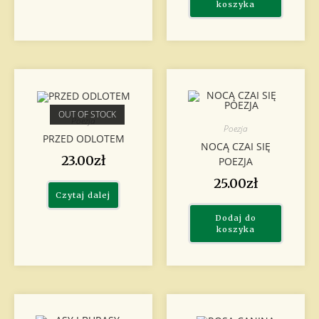
koszyka
OUT OF STOCK
Poezja
Poezja
PRZED ODLOTEM
NOCĄ CZAI SIĘ
23.00
zł
POEZJA
25.00
zł
Czytaj dalej
Dodaj do
koszyka