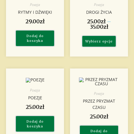
Poezja
Poezja
RYTMY I DŹWIĘKI
DROGI ŻYCIA
29.00
zł
25.00
zł
–
35.00
zł
Dodaj do
koszyka
Wybierz opcje
Poezja
Poezja
POEZJE
PRZEZ PRYZMAT
25.00
zł
CZASU
25.00
zł
Dodaj do
koszyka
Dodaj do