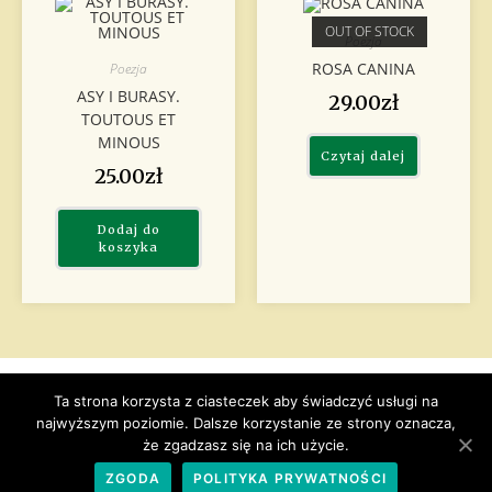
OUT OF STOCK
Poezja
ROSA CANINA
Poezja
ASY I BURASY.
29.00
zł
TOUTOUS ET
MINOUS
Czytaj dalej
25.00
zł
Dodaj do
koszyka
Ta strona korzysta z ciasteczek aby świadczyć usługi na
Copyright © 2019 by Oficyna Wydawnicza Kucharski. All rights
najwyższym poziomie. Dalsze korzystanie ze strony oznacza,
reserved.
że zgadzasz się na ich użycie.
Web by adShock
ZGODA
POLITYKA PRYWATNOŚCI