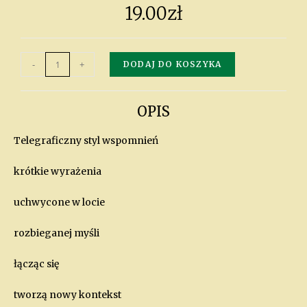
19.00
zł
-
+
DODAJ DO KOSZYKA
OPIS
Telegraficzny styl wspomnień
krótkie wyrażenia
uchwycone w locie
rozbieganej myśli
łącząc się
tworzą nowy kontekst