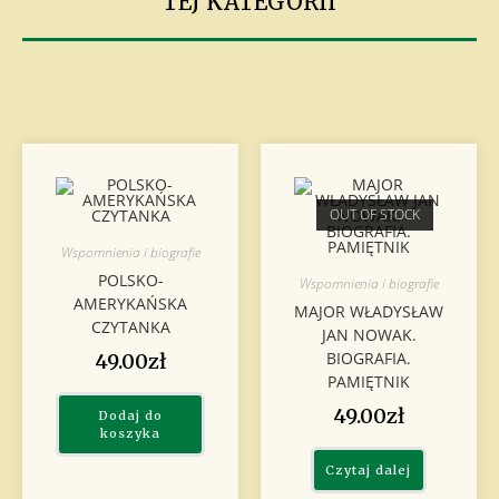
TEJ KATEGORII
OUT OF STOCK
Wspomnienia i biografie
POLSKO-
Wspomnienia i biografie
AMERYKAŃSKA
MAJOR WŁADYSŁAW
CZYTANKA
JAN NOWAK.
BIOGRAFIA.
49.00
zł
PAMIĘTNIK
49.00
zł
Dodaj do
koszyka
Czytaj dalej