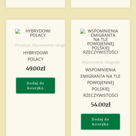
Promocja
,
Wspomnienia i biografie
HYBRYDOWI
POLACY
Wspomnienia i biografie
49.00
zł
WSPOMNIENIA
EMIGRANTA NA TLE
POWOJENNEJ
Dodaj do
koszyka
POLSKIEJ
RZECZYWISTOŚCI
54.00
zł
Dodaj do
koszyka