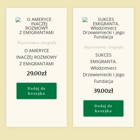
Wspomnienia i biografie
Wspomnienia i biografie
O AMERYCE
SUKCES
INACZEJ ROZMOWY
EMIGRANTA.
Z EMIGRANTAMI
Włodzimierz
29.00
zł
Drzewieniecki i jego
Fundacja
Dodaj do
39.00
zł
koszyka
Dodaj do
koszyka