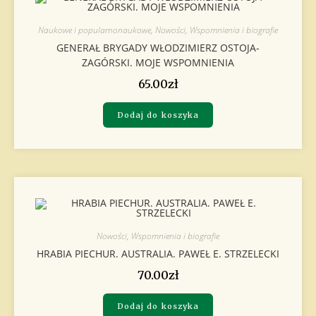
Naukowe i popularnonaukowe
,
Nowości
,
Wspomnienia i biografie
GENERAŁ BRYGADY WŁODZIMIERZ OSTOJA-
ZAGÓRSKI. MOJE WSPOMNIENIA
65.00
zł
Dodaj do koszyka
Nowości
,
Wspomnienia i biografie
HRABIA PIECHUR. AUSTRALIA. PAWEŁ E. STRZELECKI
70.00
zł
Dodaj do koszyka