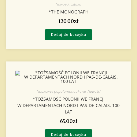
Nowości
,
Sztuka
*THE MONOGRAPH
120.00
zł
Dodaj do koszyka
Naukowe i popularnonaukowe
,
Nowości
*TOŻSAMOŚĆ POLONII WE FRANCJI
W DEPARTAMENTACH NORD I PAS-DE-CALAIS. 100
LAT
65.00
zł
Dodaj do koszyka