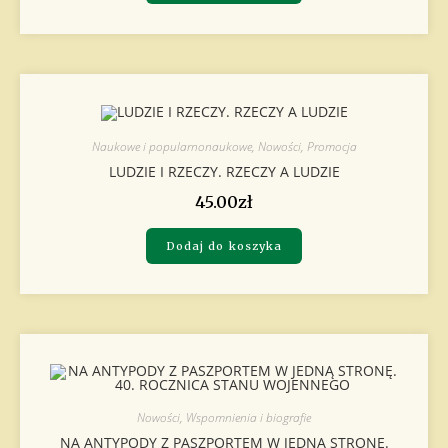
Naukowe i popularnonaukowe
,
Nowości
,
Promocja
LUDZIE I RZECZY. RZECZY A LUDZIE
45.00
zł
Dodaj do koszyka
Nowości
,
Wspomnienia i biografie
NA ANTYPODY Z PASZPORTEM W JEDNĄ STRONĘ.