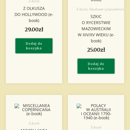
E-book
Z OLKUSZA
E-book
,
Naukowe i popularnonau
DO HOLLYWOOD (e-
SZKIC
book)
O RYCERSTWIE
MAZOWIECKIM
29.00
zł
W XIV/XV WIEKU (e-
book)
Dodaj do
koszyka
25.00
zł
Dodaj do
koszyka
E-book
E-book