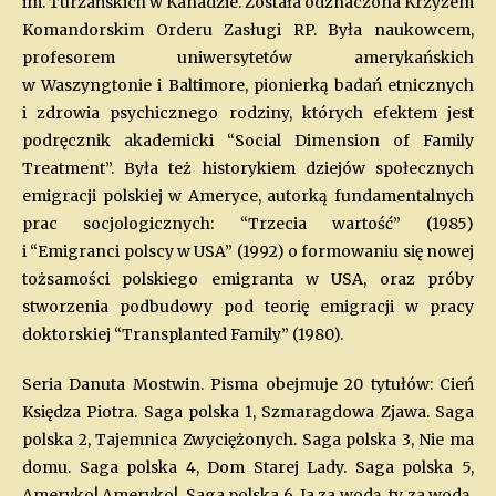
im. Turzańskich w Kanadzie. Została odznaczona Krzyżem
Komandorskim Orderu Zasługi RP. Była naukowcem,
profesorem uniwersytetów amerykańskich
w Waszyngtonie i Baltimore, pionierką badań etnicznych
i zdrowia psychicznego rodziny, których efektem jest
podręcznik akademicki “Social Dimension of Family
Treatment”. Była też historykiem dziejów społecznych
emigracji polskiej w Ameryce, autorką fundamentalnych
prac socjologicznych: “Trzecia wartość” (1985)
i “Emigranci polscy w USA” (1992) o formowaniu się nowej
tożsamości polskiego emigranta w USA, oraz próby
stworzenia podbudowy pod teorię emigracji w pracy
doktorskiej “Transplanted Family” (1980).
Seria Danuta Mostwin. Pisma obejmuje 20 tytułów: Cień
Księdza Piotra. Saga polska 1, Szmaragdowa Zjawa. Saga
polska 2, Tajemnica Zwyciężonych. Saga polska 3, Nie ma
domu. Saga polska 4, Dom Starej Lady. Saga polska 5,
Ameryko! Ameryko!. Saga polska 6, Ja za wodą, ty za wodą.