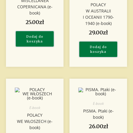
MISCELLANEA
POLACY
COPERNICANA (e-
W AUSTRALII
book)
I OCEANII 1790-
25.00
zł
1940 (e-book)
29.00
zł
Dodaj do
koszyka
Dodaj do
koszyka
E-book
E-book
PISMA. Ptaki (e-
POLACY
book)
WE WŁOSZECH (e-
26.00
zł
book)