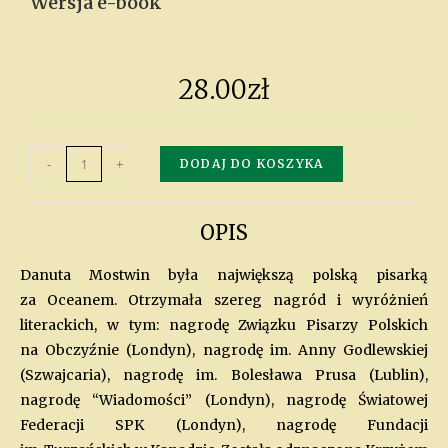
Wersja e-book
28.00
zł
-
+
DODAJ DO KOSZYKA
OPIS
Danuta Mostwin była największą polską pisarką
za Oceanem. Otrzymała szereg nagród i wyróżnień
literackich, w tym: nagrodę Związku Pisarzy Polskich
na Obczyźnie (Londyn), nagrodę im. Anny Godlewskiej
(Szwajcaria), nagrodę im. Bolesława Prusa (Lublin),
nagrodę “Wiadomości” (Londyn), nagrodę Światowej
Federacji SPK (Londyn), nagrodę Fundacji