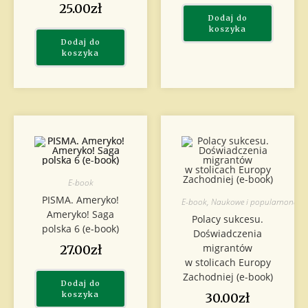
25.00
zł
Dodaj do
koszyka
Dodaj do
koszyka
E-book
PISMA. Ameryko!
E-book
,
Naukowe i popularnonau
Ameryko! Saga
Polacy sukcesu.
polska 6 (e-book)
Doświadczenia
migrantów
27.00
zł
w stolicach Europy
Zachodniej (e-book)
Dodaj do
koszyka
30.00
zł