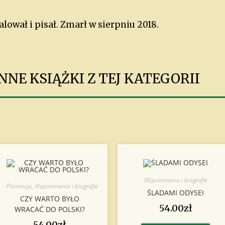
ował i pisał. Zmarł w sierpniu 2018.
NE KSIĄŻKI Z TEJ KATEGORII
Wspomnienia i biografie
Promocja
,
Wspomnienia i biografie
ŚLADAMI ODYSEI
CZY WARTO BYŁO
54.00
zł
WRACAĆ DO POLSKI?
54.00
zł