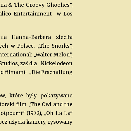
rina & The Groovy Ghoolies”,
 Calico Entertainment w Los
ia Hanna-Barbera zleciła
ch w Polsce: „The Snorks”,
nternational: „Walter Melon”,
 Studios, zaś dla Nickelodeon
ad filmami: „Die Erschaffung
ów, które były pokazywane
orski film „The Owl and the
otpourri” (1972), „Oh La La”
 bez użycia kamery, rysowany