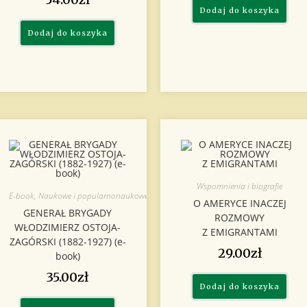
Dodaj do koszyka
Dodaj do koszyka
Wspomnienia i biografie
E-book
,
Naukowe i popularnonaukowe
,
Wspomnienia i biografie
O AMERYCE INACZEJ
GENERAŁ BRYGADY
ROZMOWY
WŁODZIMIERZ OSTOJA-
Z EMIGRANTAMI
ZAGÓRSKI (1882-1927) (e-
29.00
zł
book)
35.00
zł
Dodaj do koszyka