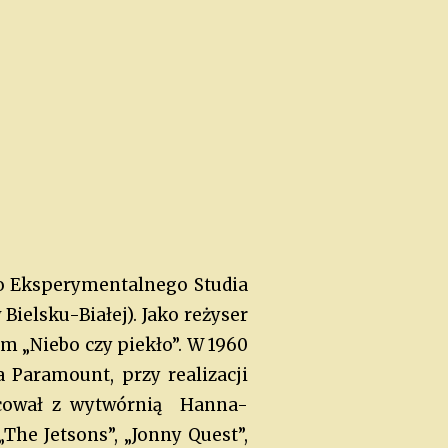
 do Eksperymentalnego Studia
elsku-Białej). Jako reżyser
lm „Niebo czy piekło”. W 1960
Paramount, przy realizacji
racował z wytwórnią Hanna-
The Jetsons”, „Jonny Quest”,