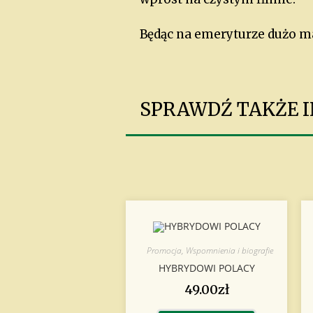
Będąc na emeryturze dużo mal
SPRAWDŹ TAKŻE IN
Promocja
,
Wspomnienia i biografie
HYBRYDOWI POLACY
49.00
zł