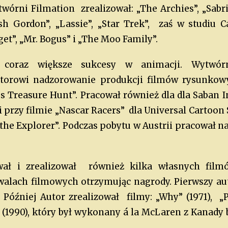
ytwórni Filmation zrealizował: „The Archies”, „Sab
sh Gordon”, „Lassie”, „Star Trek”, zaś w studiu
et”, „Mr. Bogus” i „The Moo Family”.
coraz większe sukcesy w animacji. Wytwórn
orowi nadzorowanie produkcji filmów rysunkowy
`s Treasure Hunt”. Pracował również dla dla Saban I
i przy filmie „Nascar Racers” dla Universal Cartoon
the Explorer”. Podczas pobytu w Austrii pracował n
ał i zrealizował również kilka własnych film
alach filmowych otrzymując nagrody. Pierwszy aut
. Później Autor zrealizował filmy: „Why” (1971), „P
t” (1990), który był wykonany á la McLaren z Kanady