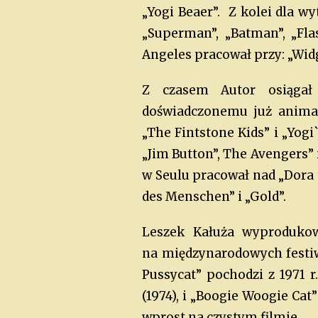
„Yogi Beaer”. Z kolei dla w
„Superman”, „Batman”, „Fla
Angeles pracował przy: „Widg
Z czasem Autor osiągał 
doświadczonemu już animat
„The Fintstone Kids” i „Yogi
„Jim Button”, The Avengers” 
w Seulu pracował nad „Dora 
des Menschen” i „Gold”.
Leszek Kałuża wyprodukow
na międzynarodowych festiw
Pussycat” pochodzi z 1971 r
(1974), i „Boogie Woogie Ca
wprost na czystym filmie.