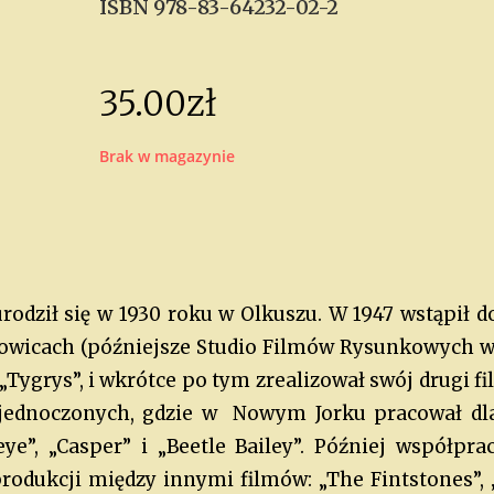
ISBN 978-83-64232-02-2
35.00
zł
Brak w magazynie
urodził się w 1930 roku w Olkuszu. W 1947 wstąpił
icach (późniejsze Studio Filmów Rysunkowych w Bi
Tygrys”, i wkrótce po tym zrealizował swój drugi fi
jednoczonych, gdzie w Nowym Jorku pracował dla 
ye”, „Casper” i „Beetle Bailey”. Później współp
odukcji między innymi filmów: „The Fintstones”, „