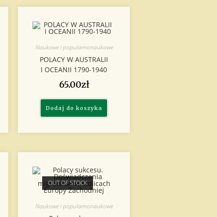
Naukowe i popularnonaukowe
POLACY W AUSTRALII
I OCEANII 1790-1940
65.00
zł
Dodaj do koszyka
OUT OF STOCK
Naukowe i popularnonaukowe