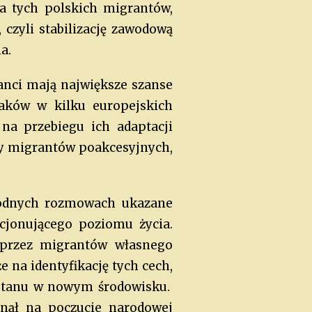
a tych polskich migrantów,
 czyli stabilizację zawodową
a.
anci mają największe szanse
olaków w kilku europejskich
ę na przebiegu ich adaptacji
sy migrantów poakcesyjnych,
bodnych rozmowach ukazane
kcjonującego poziomu życia.
 przez migrantów własnego
 na identyfikację tych cech,
rostanu w nowym środowisku.
ynął na poczucie narodowej