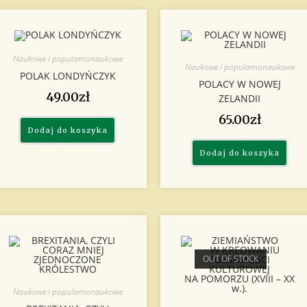
Naukowe i popularnonaukowe
ukowe
Naukowe i popularnonaukowe
POLAK LONDYŃCZYK
POLACY W NOWEJ
49.00
zł
ZELANDII
65.00
zł
Dodaj do koszyka
Dodaj do koszyka
OUT OF STOCK
Naukowe i popularnonaukowe