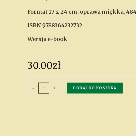
Format 17 x 24 cm, oprawa miękka, 484 
ISBN 9788364232732
Wersja e-book
30.00
zł
-
+
DODAJ DO KOSZYKA