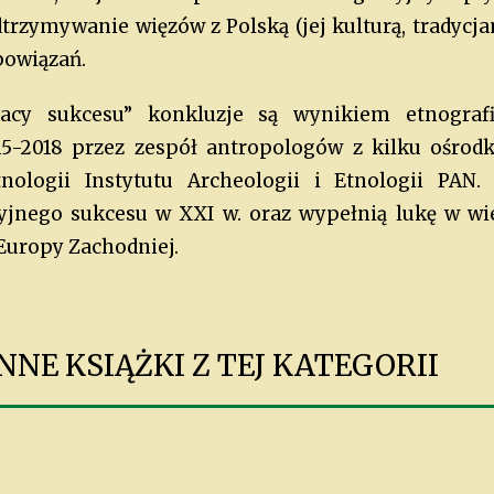
zymywanie więzów z Polską (jej kulturą, tradycjami
powiązań.
lacy sukcesu” konkluzje są wynikiem etnograf
5-2018 przez zespół antropologów z kilku ośro
nologii Instytutu Archeologii i Etnologii PAN.
yjnego sukcesu w XXI w. oraz wypełnią lukę w wi
 Europy Zachodniej.
NE KSIĄŻKI Z TEJ KATEGORII