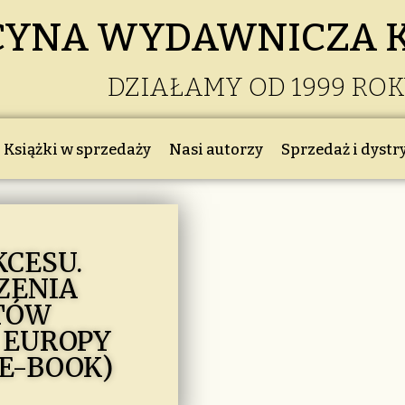
CYNA WYDAWNICZA 
DZIAŁAMY OD 1999 RO
Książki w sprzedaży
Nasi autorzy
Sprzedaż i dystr
KCESU.
ZENIA
TÓW
 EUROPY
(E-BOOK)