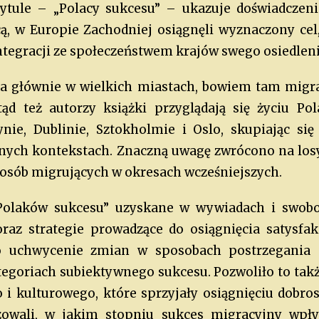
ytule – „Polacy sukcesu” – ukazuje doświadczeni
ą, w Europie Zachodniej osiągnęli wyznaczony cel,
integracji ze społeczeństwem krajów swego osiedleni
na głównie w wielkich miastach, bowiem tam migr
tąd też autorzy książki przyglądają się życiu P
ynie, Dublinie, Sztokholmie i Oslo, skupiając si
ennych kontekstach. Znaczną uwagę zwrócono na lo
 osób migrujących w okresach wcześniejszych.
Polaków sukcesu” uzyskane w wywiadach i swo
oraz strategie prowadzące do osiągnięcia satysfa
ło uchwycenie zmian w sposobach postrzegania
tegoriach subiektywnego sukcesu. Pozwoliło to także
 i kulturowego, które sprzyjały osiągnięciu dob
zowali, w jakim stopniu sukces migracyjny wpł