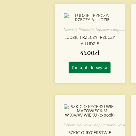
Nowości
,
Promocja
,
Naukowe i popularnona
LUDZIE I RZECZY. RZECZY
A LUDZIE
45.00
zł
Dodaj do koszyka
E-book
,
Naukowe i popularnonaukowe
SZKIC O RYCERSTWIE