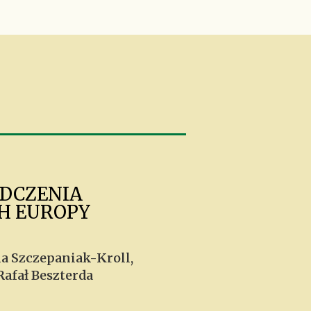
ADCZENIA
H EUROPY
a Szczepaniak-Kroll,
afał Beszterda