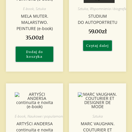
E-book
,
Sztuka
Sztuka
,
Wspomnienia i biografie
MELA MUTER.
STUDIUM
MALARSTWO.
DO AUTOPORTRETU
PEINTURE (e-book)
59.00
zł
35.00
zł
Czytaj dalej
Dodaj do
koszyka
E-book
,
Naukowe i popularnonaukowe
,
Sztuka
Sztuka
ARTYŚCI ANDERSA
MARC VAUGHAN.
continuita e novita
COUTURIER ET