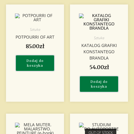
Sztuka
POTPOURRI OF ART
Sztuka
KATALOG GRAFIKI
85.00
zł
KONSTANTEGO
BRANDLA
Dodaj do
koszyka
54.00
zł
Dodaj do
koszyka
OUT OF STOCK